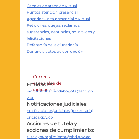
Canales de atención virtual
Puntos atención presencial
Agenda tu cita presencial o virtual
Peticiones, quejas, reclamos,
sugerencias, denuncias, solicitudes y
felicitaciones
Defensoría de la ciudadanía
Denuncia actos de corrupción
Correos
especiales de
Entidades:
radicación:
radicacionhaciendabogota@shd.go
v.co
Notificaciones judiciales:
notificacionesjudiciales@secretariaj
uridica.gov.co
Acciones de tutela y
acciones de cumplimiento:
tutelaycumplimiento@shd.gov.co