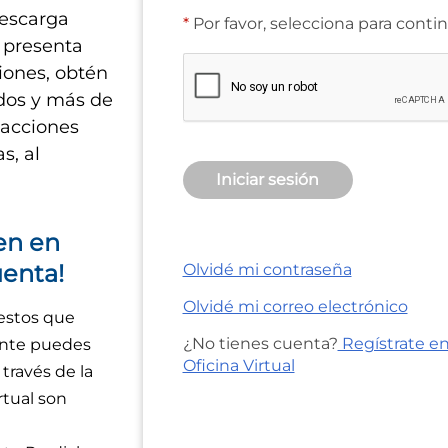
escarga
Por favor, selecciona para conti
, presenta
iones, obtén
ados y más de
sacciones
as, al
Iniciar sesión
en en
enta!
Olvidé mi contraseña
Olvidé mi correo electrónico
estos que
¿No tienes cuenta?
Regístrate en
nte puedes
Oficina Virtual
 través de la
rtual son