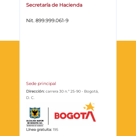
Secretaría de Hacienda
Nit. 899.999.061-9
Sede principal
Dirección:
carrera 30 n.º 25-90 - Bogotá,
D. C.
Código postal:
111311
Horario de atención:
lunes a viernes
7:00 a. m. - 4:30 p. m.
Teléfono PBX:
+57 (1) 601 338 50 00
Línea gratuita:
195