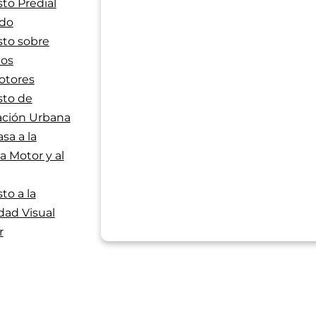
to Predial
ado
to sobre
los
tores
to de
ación Urbana
sa a la
a Motor y al
to a la
dad Visual
r