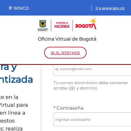
text.skipToContent
text.skipToNavigation
Ir a www.gov.co
iona
Inicio de sesión
estos
Oficina Virtual de Bogotá
Los campos marcados con asteri
(*) son obligatorios
orma
IR AL SITIO WEB
Correo electrónico
ra y
ntizada
Tu correo electrónico debe contener
arroba (@) y dominio
te en la
irtual para
Contraseña
en línea a
uestos
s: realiza